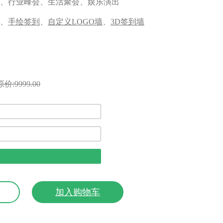
、行业峰会、生活聚会、娱乐演出
、
手绘签到
、
自定义LOGO墙
、
3D签到墙
原价:9999.00
加入购物车