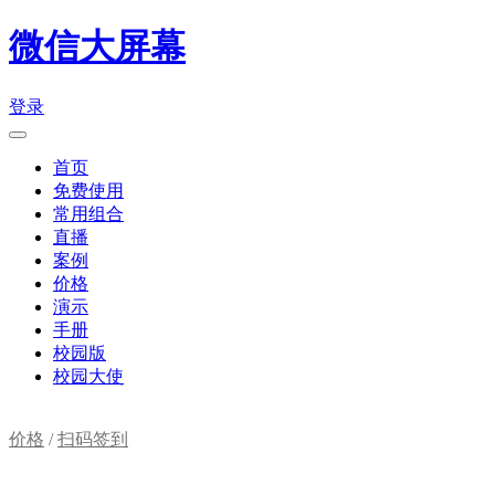
微信大屏幕
登录
首页
免费使用
常用组合
直播
案例
价格
演示
手册
校园版
校园大使
价格
/
扫码签到
购物车(
0
)