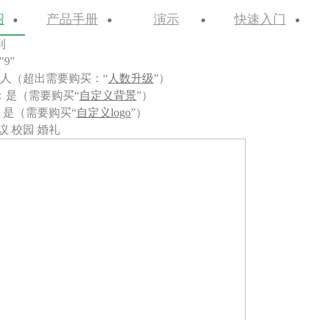
绍
产品手册
演示
快速入门
到
"9"
0人（超出需要购买：“
人数升级
”）
：是（需要购买“
自定义背景
”）
：是（需要购买“
自定义logo
”）
议 校园 婚礼