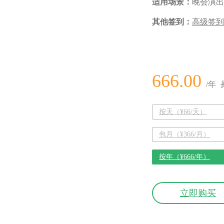
适用场景：
晚会演出
其他签到：
高级签到
666.00
/年
按天（¥66/天）
包月（¥366/月）
按年（¥666/年）
立即购买