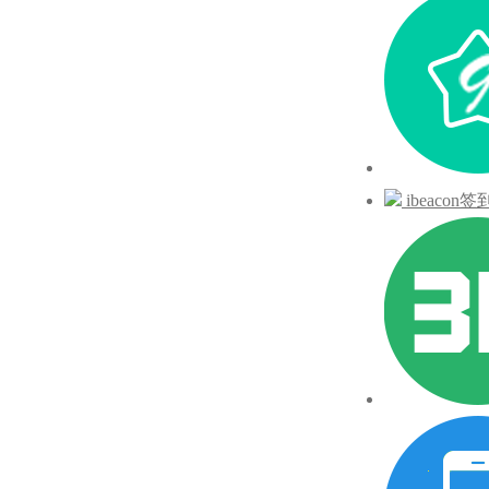
ibeacon签