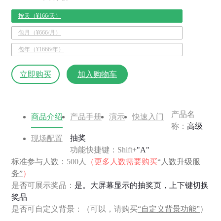
按天（¥166/天）
包月（¥666/月）
包年（¥1666/年）
立即购买
加入购物车
产品名
商品介绍
产品手册
演示
快速入门
称：
高级
抽奖
现场配置
功能快捷键：Shift+
"A"
标准参与人数：500人
（更多人数需要购买
“人数升级服
务”
）
是否可展示奖品：
是。大屏幕显示的抽奖页，上下键切换
奖品
是否可自定义背景：（可以，请购买
“自定义背景功能”
）