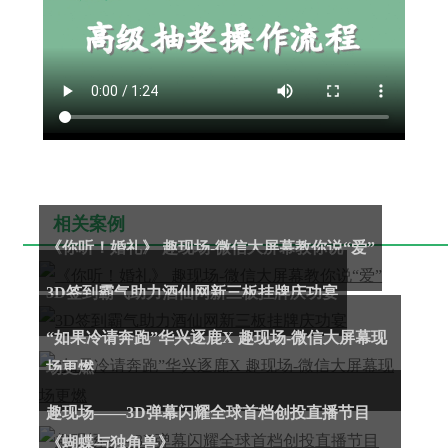
相关案例
《你听！婚礼》 趣现场-微信大屏幕教你说“爱”
3D签到霸气助力酒仙网新三板挂牌庆功宴
“如果冷请奔跑”华兴逐鹿X 趣现场-微信大屏幕现
场更燃
趣现场——3D弹幕闪耀全球首档创投直播节目
《蝴蝶与独角兽》