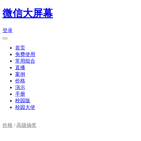
微信大屏幕
登录
首页
免费使用
常用组合
直播
案例
价格
演示
手册
校园版
校园大使
价格
/
高级抽奖
购物车(
0
)