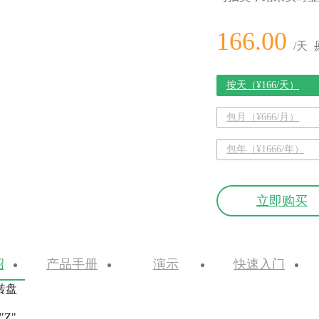
166.00
/天
按天（¥166/天）
包月（¥666/月）
包年（¥1666/年）
立即购买
绍
产品手册
演示
快速入门
转盘
+"Z"