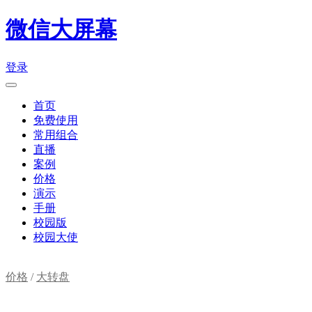
微信大屏幕
登录
首页
免费使用
常用组合
直播
案例
价格
演示
手册
校园版
校园大使
价格
/
大转盘
购物车(
0
)