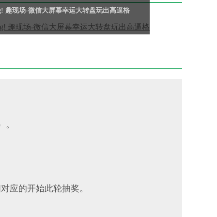
 bang! 趣现场-微信大屏幕幸运大转盘玩出高逼格
）。
相对应的开始此轮抽奖。