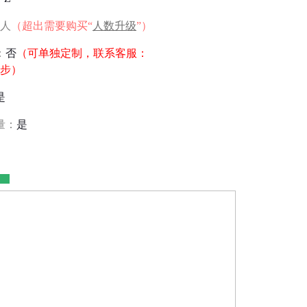
0人
（超出需要购买“
人数升级
”）
：
否
（可单独定制，联系客服：
信同步）
是
量：
是