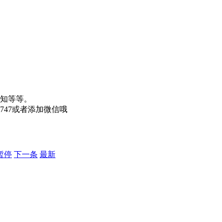
知等等。
747或者添加微信哦
暂停
下一条
最新