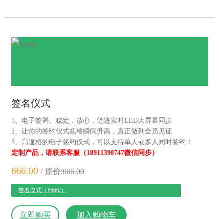
签名仪式
1、电子签署、稳定，放心，笔迹实时LED大屏幕同步
2、让你的签约仪式规格瞬间升高，真正做到全员见证
3、高逼格的电子签约仪式，可以支持单人或多人同时签约！
定制产品，请联系客服（18911390747微信同步）
666.00
/
原价:666.00
签名仪式（¥666/）
立即购买
加入购物车