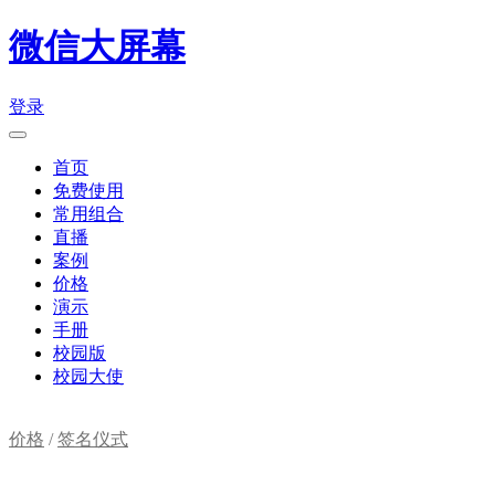
微信大屏幕
登录
首页
免费使用
常用组合
直播
案例
价格
演示
手册
校园版
校园大使
价格
/
签名仪式
购物车(
0
)