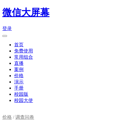
微信大屏幕
登录
首页
免费使用
常用组合
直播
案例
价格
演示
手册
校园版
校园大使
价格
/
调查问卷
购物车(
0
)