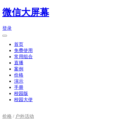
微信大屏幕
登录
首页
免费使用
常用组合
直播
案例
价格
演示
手册
校园版
校园大使
价格
/
户外活动
购物车(
0
)