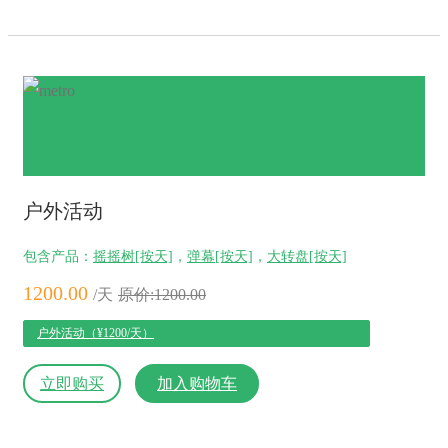
户外活动
包含产品：
摇摇树[按天]
，
弹幕[按天]
，
大转盘[按天]
1200.00
/天
原价:1200.00
户外活动（¥1200/天）
立即购买
加入购物车