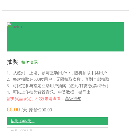
抽奖
抽奖演示
1、从签到、上墙、参与互动用户中，随机抽取中奖用户
2、每次抽取1~500位用户，无限抽取次数，直到全部抽取
3、可限定参与指定互动用户抽奖（签到/打赏/投票/评分）
4、可以上传抽奖背景音乐、中奖数据一键导出
需要奖品设定、3D效果请查看：
高级抽奖
66.00
/天
原价:200.00
按天（¥66/天）
包月（¥366/月）