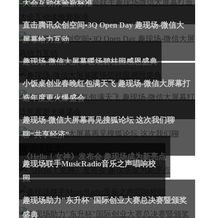
大会互动体验新标准
直击腾讯众创空间•3Q Open Day 趣现场-微信大
屏幕给力互动
趣现场-微信大屏幕暖场碧桂园感恩盛典
小饭桌创业春晚红包满天飞 趣现场-微信大屏幕打
造年度更火爆盛会
趣现场-微信大屏幕再见搜狐论坛 这次我们聊
聊“共享经济”
《Hello！女神》发布会 趣现场成为新亮点
趣现场联手MusicRadio音乐之声唱响校
园
趣现场助力"东升杯"国际创业大赛总决赛暨颁奖
盛典