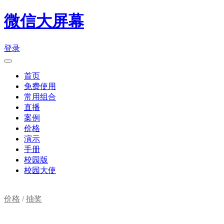
微信大屏幕
登录
首页
免费使用
常用组合
直播
案例
价格
演示
手册
校园版
校园大使
价格
/
抽奖
购物车(
0
)