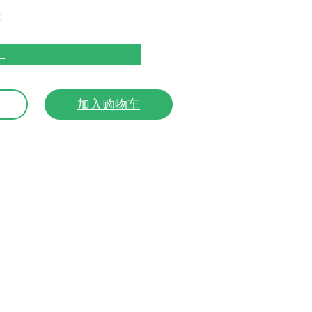
天
）
加入购物车