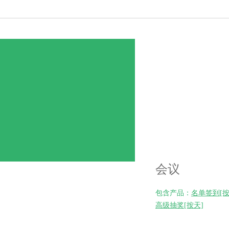
会议
包含产品：
名单签到[按
高级抽奖[按天]