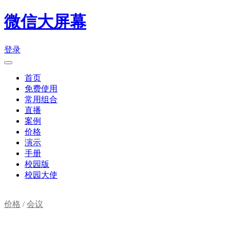
微信大屏幕
登录
首页
免费使用
常用组合
直播
案例
价格
演示
手册
校园版
校园大使
价格
/
会议
购物车(
0
)