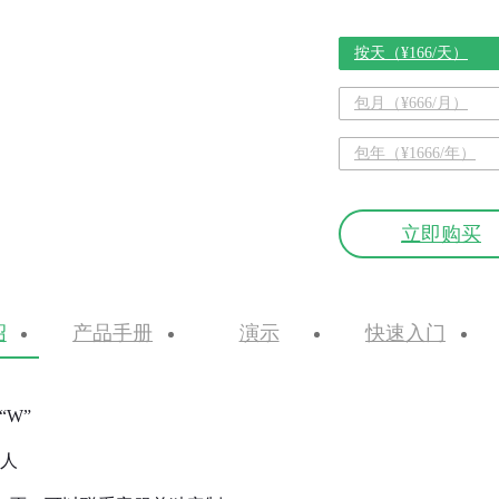
按天（¥166/天）
包月（¥666/月）
包年（¥1666/年）
立即购买
绍
产品手册
演示
快速入门
“W”
0人