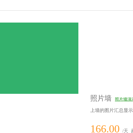
照片墙
照片墙演
上墙的图片汇总显示
166.00
/天