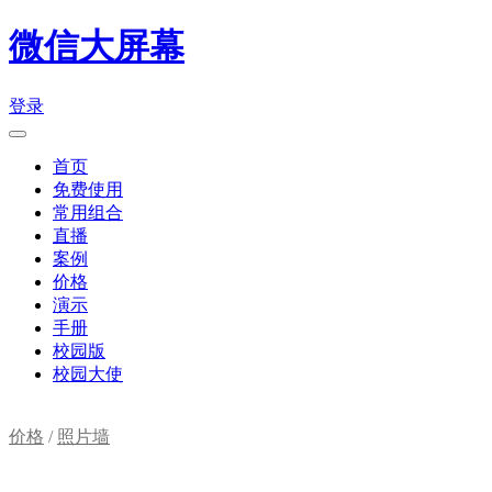
微信大屏幕
登录
首页
免费使用
常用组合
直播
案例
价格
演示
手册
校园版
校园大使
价格
/
照片墙
购物车(
0
)