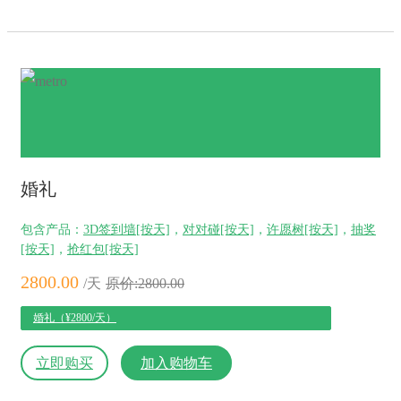
婚礼
包含产品：
3D签到墙[按天]
，
对对碰[按天]
，
许愿树[按天]
，
抽奖
[按天]
，
抢红包[按天]
2800.00
/天
原价:2800.00
婚礼（¥2800/天）
立即购买
加入购物车