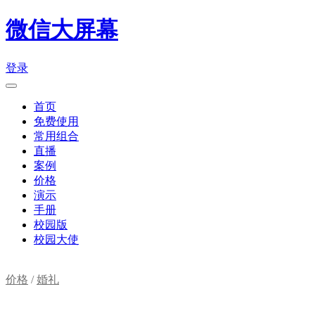
微信大屏幕
登录
首页
免费使用
常用组合
直播
案例
价格
演示
手册
校园版
校园大使
价格
/
婚礼
购物车(
0
)