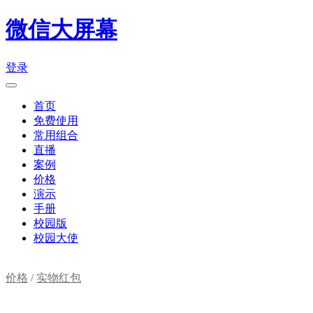
微信大屏幕
登录
首页
免费使用
常用组合
直播
案例
价格
演示
手册
校园版
校园大使
价格
/
实物红包
购物车(
0
)