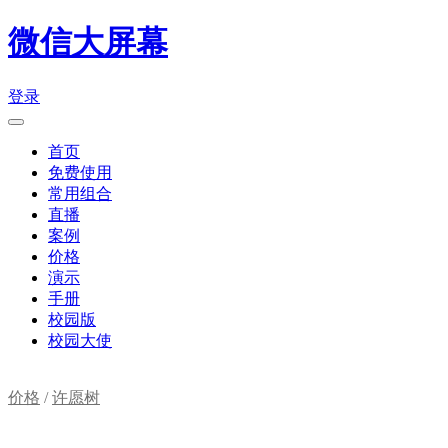
微信大屏幕
登录
首页
免费使用
常用组合
直播
案例
价格
演示
手册
校园版
校园大使
价格
/
许愿树
购物车(
0
)