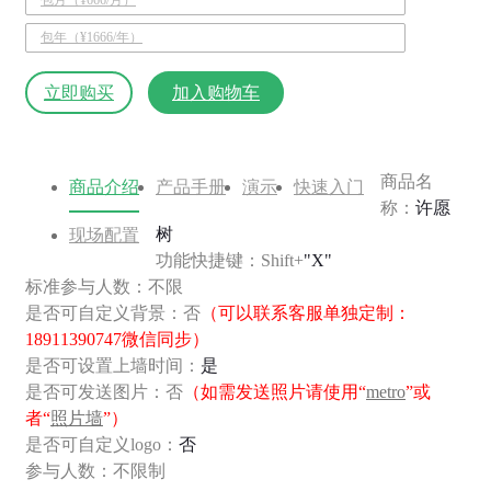
包年（¥1666/年）
立即购买
加入购物车
商品名
商品介绍
产品手册
演示
快速入门
称：
许愿
树
现场配置
功能快捷键：Shift+
"X"
标准参与人数：不限
是否可自定义背景：否
（可以联系客服单独定制：
18911390747微信同步）
是否可设置上墙时间：
是
是否可发送图片：否
（如需发送照片请使用“
metro
”或
者“
照片墙
”）
是否可自定义logo：
否
参与人数：不限制