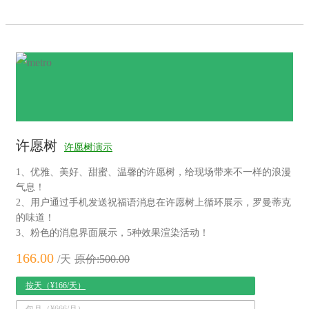
许愿树
许愿树演示
1、优雅、美好、甜蜜、温馨的许愿树，给现场带来不一样的浪漫
气息！
2、用户通过手机发送祝福语消息在许愿树上循环展示，罗曼蒂克
的味道！
3、粉色的消息界面展示，5种效果渲染活动！
166.00
/天
原价:500.00
按天（¥166/天）
包月（¥666/月）