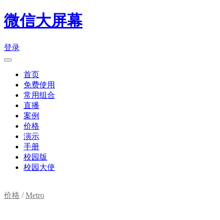
微信大屏幕
登录
首页
免费使用
常用组合
直播
案例
价格
演示
手册
校园版
校园大使
价格
/
Metro
购物车(
0
)