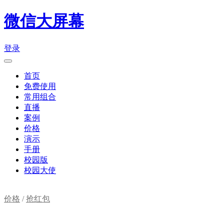
微信大屏幕
登录
首页
免费使用
常用组合
直播
案例
价格
演示
手册
校园版
校园大使
价格
/
抢红包
购物车(
0
)