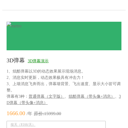
3D弹幕
3D弹幕演示
1、炫酷弹幕以3D的动态效果展示现场消息。
2、消息实时更新，动态效果极具有冲击力！
3、上墙消息飞奔而出，弹幕墙背景、飞出速度、显示大小皆可调
整。
弹幕有3种：
普通弹幕（文字版）
、
炫酷弹幕（带头像+消息）
、
3
D弹幕（带头像+消息）
1666.00
/年
原价:15999.00
按天（¥166/天）