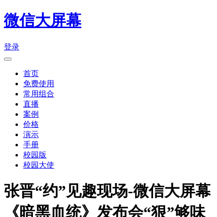
微信大屏幕
登录
首页
免费使用
常用组合
直播
案例
价格
演示
手册
校园版
校园大使
张晋“约”见趣现场-微信大屏幕
《暗黑血统》发布会“狠”够味