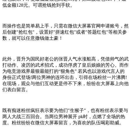
低金额128元。可谓抢钱抢到手软。
而操作也是简单易上手，只需在微信大屏幕官网申请账号，然
后创建"抢红包"，设置好"拼速红包"或者"答题红包"等相关参
数，就可以任意撒钱做土豪！
此外，晋升为国民好老公的张晋人气水涨船高，凭借帅气的武
打动作、凌厉的武术招式，成功俘虏了皇后娘娘的芳心。而作
为电竞游戏界最狠最能打的“狠角色” 若风也以游戏代言人的
身份正式登场!两位男神的连环出击，引得在场粉丝一片沸腾!
在现场，观众与他们互动更是停不下来，纷纷在大屏幕上向他
们表白留言。
既有痴迷粉丝疯狂表示要为他们"生猴子"，也有粉丝表示要与
两人大战三百回合。当两位男神展开 pk时，点燃了全场的热
度。粉丝纷纷在微信大屏幕留言，为喜欢的队伍喝彩助威。