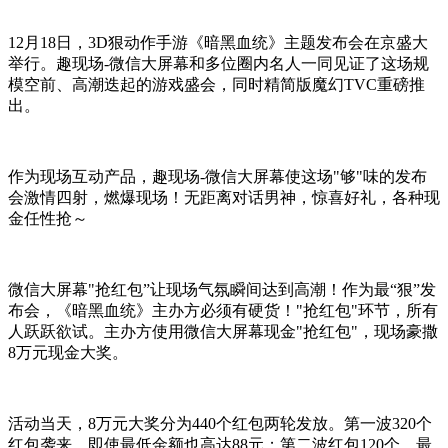
12月18日，3D狠动作手游《暗黑血统》主题发布会在京盛大
举行。趣现场-微信大屏幕和多位圈内名人一同见证了这场规
模空前、高潮迭起的游戏盛会，同时精简版魔幻TVC重磅推
出。
作为现场互动产品，趣现场-微信大屏幕使这场"够"味的发布
会激情四射，燃爆现场！无距离对话男神，惊喜好礼，各种现
金任性抢～
微信大屏幕"抢红包”让现场气氛瞬间达到高潮！作为最“狠”发
布会，《暗黑血统》主办方必须有硬货！"抢红包"环节，所有
人跃跃欲试。主办方使用微信大屏幕现金"抢红包"，现场豪撒
8万元现金大奖。
活动当天，8万元大奖分为440个红包两轮发放。第一波320个
红包袭来，即使最低金额也高达88元；第二波红包120个，最