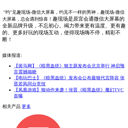
"约"见趣现场-微信大屏幕，约见不一样的男神，趣现场-微信
趣现场是原宜会通微信大屏幕的
大屏幕，总会遇到惊喜！
全新品牌升级，不忘初心。竭力带来更有温度、更有趣
的、更多好玩的现场互动，使得现场嗨不停，精彩不
断！
媒体报道:
【斑马网】《暗黑血统》狠主题发布会北京举行 神启预
言震撼揭晓
【电玩巴士】《暗黑血统》发布会公布最狠代言阵容 张
晋若风同台竞技
【凤凰游戏】狠动作来袭！张晋《暗黑血统》魔幻TVC
首曝
相关产品
更多