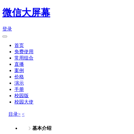
微信大屏幕
登录
首页
免费使用
常用组合
直播
案例
价格
演示
手册
校园版
校园大使
目录>
<
基本介绍