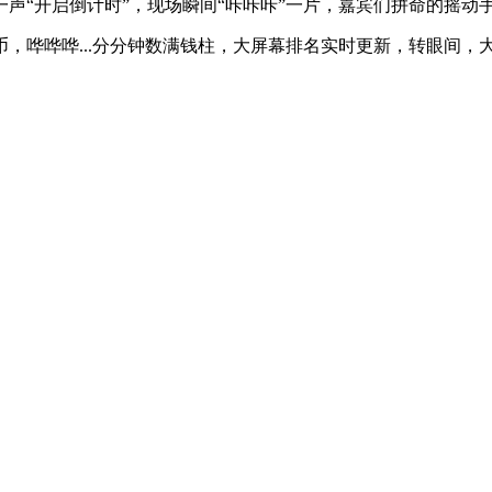
声“开启倒计时”，现场瞬间“咔咔咔”一片，嘉宾们拼命的摇动
，哗哗哗...分分钟数满钱柱，大屏幕排名实时更新，转眼间，