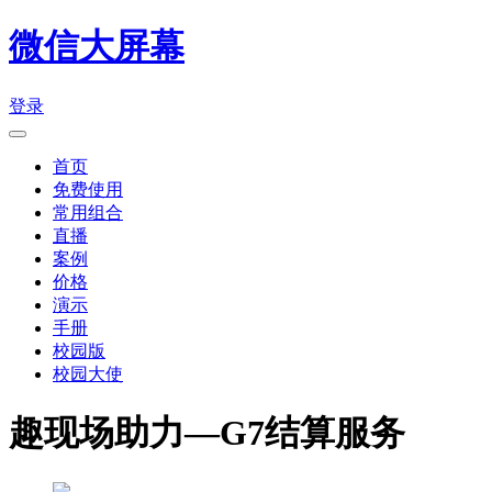
微信大屏幕
登录
首页
免费使用
常用组合
直播
案例
价格
演示
手册
校园版
校园大使
趣现场助力—G7结算服务