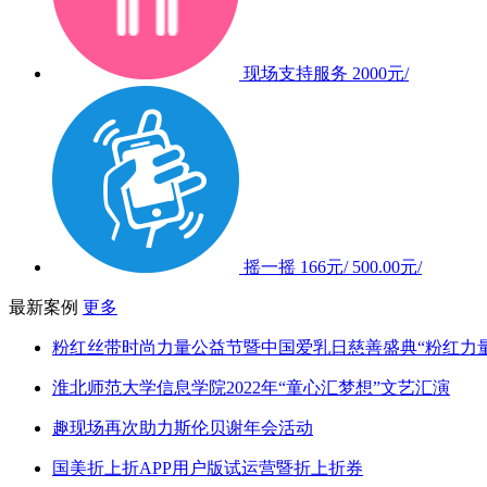
现场支持服务
2000元/
摇一摇
166元/
500.00元/
最新案例
更多
粉红丝带时尚力量公益节暨中国爱乳日慈善盛典“粉红力
淮北师范大学信息学院2022年“童心汇梦想”文艺汇演
趣现场再次助力斯伦贝谢年会活动
国美折上折APP用户版试运营暨折上折券