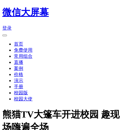
微信大屏幕
登录
首页
免费使用
常用组合
直播
案例
价格
演示
手册
校园版
校园大使
熊猫TV大篷车开进校园 趣现
场嗨遍全场