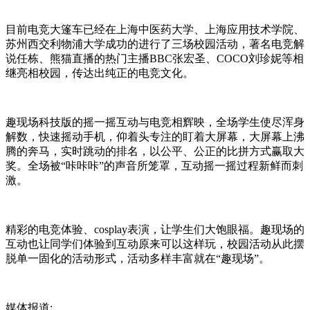
目前电竞大篷车已经在上海中医药大学、上海应用技术学院、
苏州西交利物浦大学成功的进行了三场校园活动，著名电竞解
说任栋、熊猫直播的热门主播BBC张宏圣、COCO刘珍妮等相
继亮相校园，传达出纯正的电竞文化。
趣现场科技版的摇一摇互动与电竞相辉映，全场学生使尽浑身
解数，快速摇动手机，
仰着头专注的盯着大屏幕，
大屏幕上沸
腾的奔马，实时跳动的排名，以公平、公正的比拼方式赢取大
奖。全场被“咔咔咔”的声音所笼罩，互动摇一摇过程新鲜而刺
激。
精彩的电竞体验、cosplay表演，让学生们大饱眼福。趣现场的
互动也让同学们体验到互动原来可以这样玩，校园活动从此摆
脱单一固化的活动形式，活动多样丰富就在“趣现场”。
媒体报道: