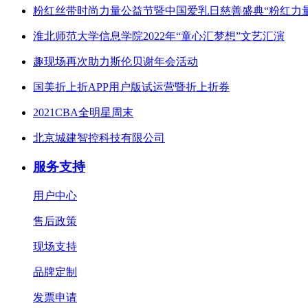
粉红丝带时尚力量公益节暨中国爱乳日慈善盛典“粉红力
淮北师范大学信息学院2022年“童心汇梦想”文艺汇演
趣现场再次助力斯伦贝谢年会活动
国美折上折APP用户版试运营暨折上折券
2021CBA全明星周末
北京城建智控科技有限公司
服务支持
用户中心
售后政策
现场支持
品牌定制
发票申请