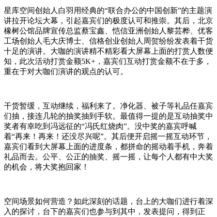
星库空间创始人白羽用经典的“联合办公的中国创新”的主题演
讲拉开论坛大幕，引起嘉宾们的极度认可和推崇。其后，北京
橡树公馆品牌宣传总监蔡宝鑫、恺信亚洲创始人黎芸桦、优客
工场创始人毛大庆博士、信格创业创始人周贺纷纷发表着干货
十足的演讲。大咖的演讲精不精彩看大屏幕上面的打赏人数便
知，此次活动打赏金额5K+，嘉宾们互动打赏金额不在于多，
重在于对大咖们演讲的观点的认可。
干货暂缓，互动继续，福利来了。净化器、被子等礼品任嘉宾
们抽，接连几轮的抽奖抽到手软。最值得一提的是互动抽奖中
奖者有幸吃到冯远征的“冯氏红烧肉”。没中奖的嘉宾呼喊
着“再来！再来！还没尽兴呢”。其后便开启摇一摇互动环节，
嘉宾们看到大屏幕上面的进度条，都拼命的摇动着手机，奔着
礼品而去。公平、公正的抽奖、摇一摇，让每个人都有中大奖
的机会，将大奖抱回家！
空间场景如何营造？如此深刻的话题，台上的大咖们进行着深
入的探讨，台下的嘉宾们也参与到其中，发表提问，得到正