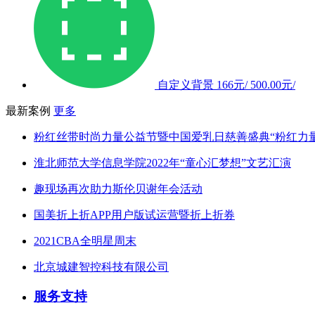
自定义背景
166元/
500.00元/
最新案例
更多
粉红丝带时尚力量公益节暨中国爱乳日慈善盛典“粉红力
淮北师范大学信息学院2022年“童心汇梦想”文艺汇演
趣现场再次助力斯伦贝谢年会活动
国美折上折APP用户版试运营暨折上折券
2021CBA全明星周末
北京城建智控科技有限公司
服务支持