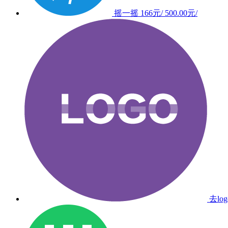
摇一摇
166元/
500.00元/
去lo