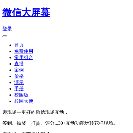
微信大屏幕
登录
首页
免费使用
常用组合
直播
案例
价格
演示
手册
校园版
校园大使
趣现场—更好的微信现场互动，
签到、抽奖、打赏、评分...30+互动功能玩转花样现场。