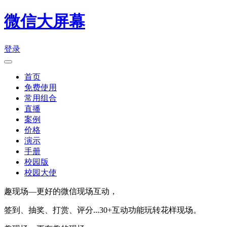
微信大屏幕
登录
首页
免费使用
常用组合
直播
案例
价格
演示
手册
校园版
校园大使
趣现场—更好的微信现场互动，
签到、抽奖、打赏、评分...30+互动功能玩转花样现场。