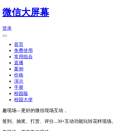
微信大屏幕
登录
首页
免费使用
常用组合
直播
案例
价格
演示
手册
校园版
校园大使
趣现场—更好的微信现场互动，
签到、抽奖、打赏、评分...30+互动功能玩转花样现场。