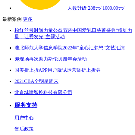
人数升级
288元/
1000.00元/
最新案例
更多
粉红丝带时尚力量公益节暨中国爱乳日慈善盛典“粉红力
量，让爱发光”主题活动
淮北师范大学信息学院2022年“童心汇梦想”文艺汇演
趣现场再次助力斯伦贝谢年会活动
国美折上折APP用户版试运营暨折上折券
2021CBA全明星周末
北京城建智控科技有限公司
服务支持
用户中心
售后政策